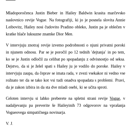
Mladoporočenca Justin Bieber in Hailey Baldwin krasita marčevsko
naslovnico revije Vogue. Na fotografiji, ki jo je posnela slovita Annie
Leibovitz, Hailey nosi čudovito Pradino obleko, Justin pa je oblečen v
kratke hlače luksuzne znamke Dior Men.
V intervjuju znotraj revije izvemo podrobnosti o njuni privatni poroki
in njunem odnosu. Par se je poročil po 12 tednih 'dejtanja' in po tem,
ko se je Justin odločil za celibat po spopadanju z odvisnostjo od seksa.
Dejstvo, da si je želel spati s Hailey ju je vodilo do poroke. Hailey v
intervjuju zaupa, da čeprav se imata rada, v zvezi vsekakor ni vedno vse
rožnato ter da se tako kot vsi tudi onadva spopadata s problemi. Pravi,
da je zakon izbira in da sta dve mladi osebi, ki se učita sproti.
Celoten intervju si lahko preberete na spletni strani revije
Vogue
, v
nadaljevanju pa preverite še Haileyinih 73 odgovorov na vprašanja
Vogueovega simpatičnega novinarja.
V. J.