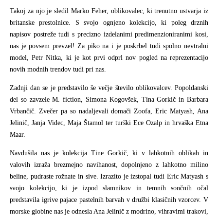
Takoj za njo je sledil Marko Feher, oblikovalec, ki trenutno ustvarja iz
britanske prestolnice. S svojo ognjeno kolekcijo, ki poleg drznih
napisov postreže tudi s precizno izdelanimi predimenzioniranimi kosi,
nas je povsem prevzel! Za piko na i je poskrbel tudi spolno nevtralni
model, Petr Nitka, ki je kot prvi odprl nov pogled na reprezentacijo
novih modnih trendov tudi pri nas.
Zadnji dan se je predstavilo še večje število oblikovalcev. Popoldanski
del so zavzele M. fiction, Simona Kogovšek, Tina Gorkič in Barbara
Vrbančič. Zvečer pa so nadaljevali domači Zoofa, Eric Matyash, Ana
Jelinič, Janja Videc, Maja Štamol ter turški Ece Ozalp in hrvaška Etna
Maar.
Navdušila nas je kolekcija Tine Gorkič, ki v lahkotnih oblikah in
valovih izraža brezmejno navihanost, dopolnjeno z lahkotno milino
beline, pudraste rožnate in sive. Izrazito je izstopal tudi Eric Matyash s
svojo kolekcijo, ki je izpod slamnikov in temnih sončnih očal
predstavila igrive pajace pastelnih barvah v družbi klasičnih vzorcev. V
morske globine nas je odnesla Ana Jelinič z modrino, vihravimi trakovi,