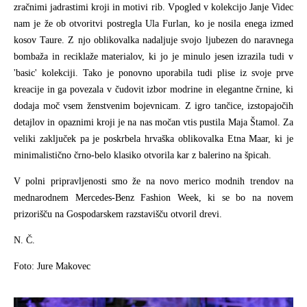
zračnimi jadrastimi kroji in motivi rib. Vpogled v kolekcijo Janje Videc
nam je že ob otvoritvi postregla Ula Furlan, ko je nosila enega izmed
kosov Taure. Z njo oblikovalka nadaljuje svojo ljubezen do naravnega
bombaža in reciklaže materialov, ki jo je minulo jesen izrazila tudi v
'basic' kolekciji. Tako je ponovno uporabila tudi plise iz svoje prve
kreacije in ga povezala v čudovit izbor modrine in elegantne črnine, ki
dodaja moč vsem ženstvenim bojevnicam. Z igro tančice, izstopajočih
detajlov in opaznimi kroji je na nas močan vtis pustila Maja Štamol. Za
veliki zaključek pa je poskrbela hrvaška oblikovalka Etna Maar, ki je
minimalistično črno-belo klasiko otvorila kar z balerino na špicah.
V polni pripravljenosti smo že na novo merico modnih trendov na
mednarodnem Mercedes-Benz Fashion Week, ki se bo na novem
prizorišču na Gospodarskem razstavišču otvoril drevi.
N. Č.
Foto: Jure Makovec