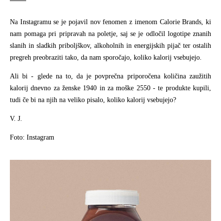
Na Instagramu se je pojavil nov fenomen z imenom Calorie Brands, ki
nam pomaga pri pripravah na poletje, saj se je odločil logotipe znanih
slanih in sladkih priboljškov, alkoholnih in energijskih pijač ter ostalih
pregreh preobraziti tako, da nam sporočajo, koliko kalorij vsebujejo.
Ali bi - glede na to, da je povprečna priporočena količina zaužitih
kalorij dnevno za ženske 1940 in za moške 2550 - te produkte kupili,
tudi če bi na njih na veliko pisalo, koliko kalorij vsebujejo?
V. J.
Foto: Instagram