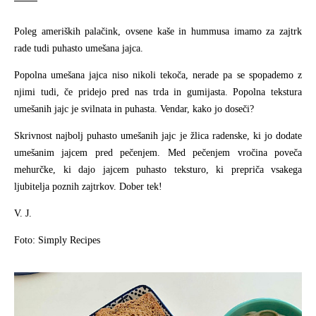
Poleg ameriških palačink, ovsene kaše in hummusa imamo za zajtrk
rade tudi puhasto umešana jajca.
Popolna umešana jajca niso nikoli tekoča, nerade pa se spopademo z
njimi tudi, če pridejo pred nas trda in gumijasta. Popolna tekstura
umešanih jajc je svilnata in puhasta. Vendar, kako jo doseči?
Skrivnost najbolj puhasto umešanih jajc je žlica radenske, ki jo dodate
umešanim jajcem pred pečenjem. Med pečenjem vročina poveča
mehurčke, ki dajo jajcem puhasto teksturo, ki prepriča vsakega
ljubitelja poznih zajtrkov. Dober tek!
V. J.
Foto: Simply Recipes