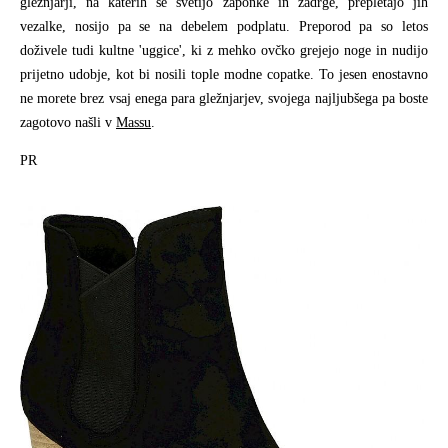
gležnjarji, na katerih se svetijo zaponke in zadrge, prepletajo jih
vezalke, nosijo pa se na debelem podplatu. Preporod pa so letos
doživele tudi kultne 'uggice', ki z mehko ovčko grejejo noge in nudijo
prijetno udobje, kot bi nosili tople modne copatke. To jesen enostavno
ne morete brez vsaj enega para gležnjarjev, svojega najljubšega pa boste
zagotovo našli v
Massu
.
PR