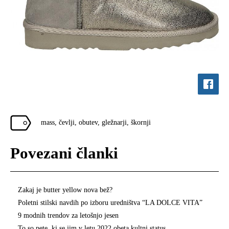
mass
,
čevlji
,
obutev
,
gležnarji
,
škornji
Povezani članki
Zakaj je butter yellow nova bež?
Poletni stilski navdih po izboru uredništva “LA DOLCE VITA”
9 modnih trendov za letošnjo jesen
To so pete, ki se jim v letu 2022 obeta kultni status