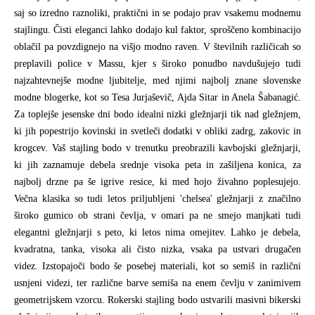
saj so izredno raznoliki, praktični in se podajo prav vsakemu modnemu
stajlingu. Čisti eleganci lahko dodajo kul faktor, sproščeno kombinacijo
oblačil pa povzdignejo na višjo modno raven. V številnih različicah so
preplavili police v Massu, kjer s široko ponudbo navdušujejo tudi
najzahtevnejše modne ljubitelje, med njimi najbolj znane slovenske
modne blogerke, kot so Tesa Jurjaševič, Ajda Sitar in Anela Šabanagić.
Za toplejše jesenske dni bodo idealni nizki gležnjarji tik nad gležnjem,
ki jih popestrijo kovinski in svetleči dodatki v obliki zadrg, zakovic in
krogcev. Vaš stajling bodo v trenutku preobrazili kavbojski gležnjarji,
ki jih zaznamuje debela srednje visoka peta in zašiljena konica, za
najbolj drzne pa še igrive resice, ki med hojo živahno poplesujejo.
Večna klasika so tudi letos priljubljeni 'chelsea' gležnjarji z značilno
široko gumico ob strani čevlja, v omari pa ne smejo manjkati tudi
elegantni gležnjarji s peto, ki letos nima omejitev. Lahko je debela,
kvadratna, tanka, visoka ali čisto nizka, vsaka pa ustvari drugačen
videz. Izstopajoči bodo še posebej materiali, kot so semiš in različni
usnjeni videzi, ter različne barve semiša na enem čevlju v zanimivem
geometrijskem vzorcu. Rokerski stajling bodo ustvarili masivni bikerski