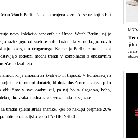
Urban Watch Berlin, ki je namenjena vsem, ki se ne bojijo biti
MODA
vezuje novo kolekcijo zapestnih ur Urban Watch Berlin, saj je
Tren
jo razlikujejo od vseh ostalih. Tistim, ki se ne bojijo novih
jih 
kanju novega in drugačnega. Kolekcija Berlin je nastala kot
Jesens
postavljajo sodobni modni trendi v kombinaciji z enostavnim
obutve
rezčasno kvaliteto.
armor, ki je sinonim za kvaliteto in trajnost. V kombinaciji s
usnjem je to modni dodatek, ki doda dovršenemu videzu piko
o vključimo v svoj osebni stil, pa naj bo ta eleganten, boho,
olekciji bo vsaka modna navdušenka našla nekaj zase.
e na
uradni spletni strani znamke
, kjer ob nakupu prejmete 20%
 uporabite promocijsko kodo FASHIONSI20.