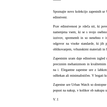
Spoznajte novo kolekcijo zapestnih ur 
edinstveni.
Prav edinstvenost je rdeča nit, ki po
namenjena vsem, ki se s svojo osebnost
izzivov, sprememb in so nenehno v is
odgovor na visoke standarde, ki jih 
oblikovanjem, vrhunskimi materiali in b
Zapestnim uram daje edinstven izgled m
preciznim mehanizmom in kvalitetnim 
na i. Elegantne zapestne ure z lahkot
odštekan ali minimalističen. V bogati k
Zapestne ure Urban Watch so dostopn
popust na nakup, v kolikor ob nakupu
V. J.