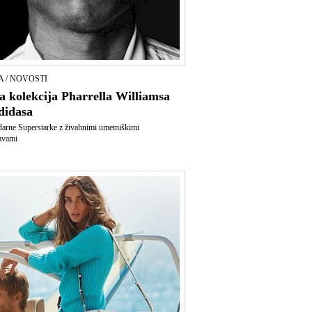
 / NOVOSTI
a kolekcija Pharrella Williamsa
didasa
arne Superstarke z živahnimi umetniškimi
avami