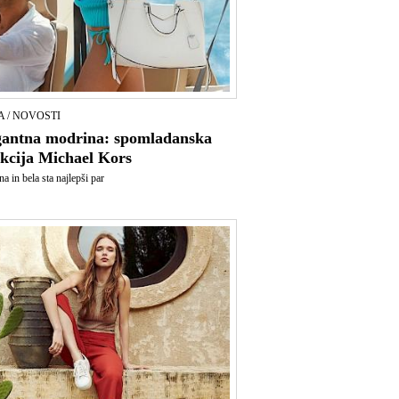
 / NOVOSTI
gantna modrina: spomladanska
ekcija Michael Kors
a in bela sta najlepši par