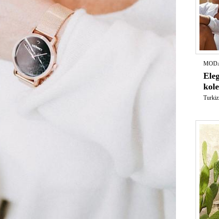
MODA
Ele
kol
Turkizn