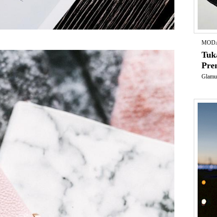
MODA
Tuk
Pre
Glamur