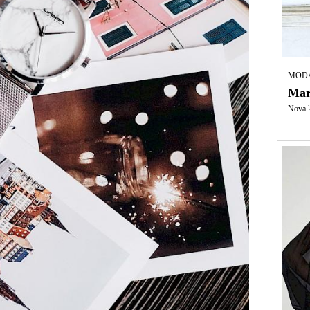
MODA
Mar
Nova k