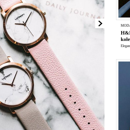
MODA
H&M
kole
Elegan