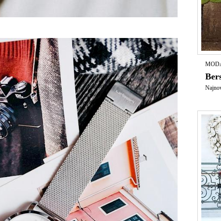
MODA
​Be
Najnov