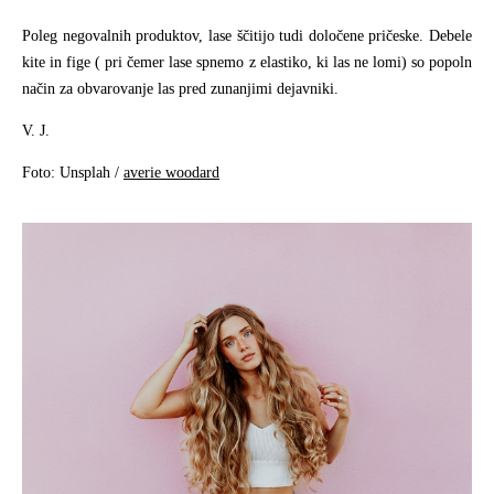
Poleg negovalnih produktov, lase ščitijo tudi določene pričeske. Debele
kite in fige ( pri čemer lase spnemo z elastiko, ki las ne lomi) so popoln
način za obvarovanje las pred zunanjimi dejavniki.
V. J.
Foto: Unsplah /
averie woodard