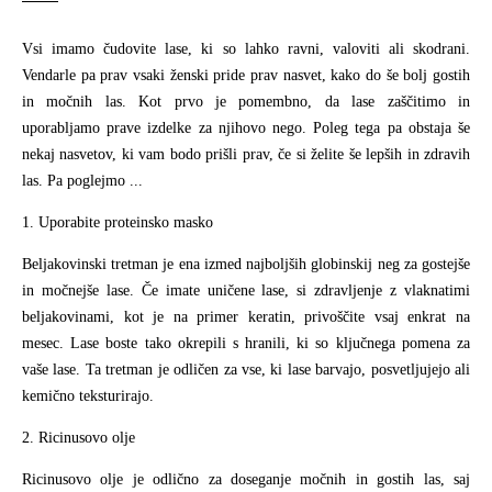
Vsi imamo čudovite lase, ki so lahko ravni, valoviti ali skodrani.
Vendarle pa prav vsaki ženski pride prav nasvet, kako do še bolj gostih
in močnih las. Kot prvo je pomembno, da lase zaščitimo in
uporabljamo prave izdelke za njihovo nego. Poleg tega pa obstaja še
nekaj nasvetov, ki vam bodo prišli prav, če si želite še lepših in zdravih
las. Pa poglejmo ...
1. Uporabite proteinsko masko
Beljakovinski tretman je ena izmed najboljših globinskij neg za gostejše
in močnejše lase. Če imate uničene lase, si zdravljenje z vlaknatimi
beljakovinami, kot je na primer keratin, privoščite vsaj enkrat na
mesec. Lase boste tako okrepili s hranili, ki so ključnega pomena za
vaše lase. Ta tretman je odličen za vse, ki lase barvajo, posvetljujejo ali
kemično teksturirajo.
2. Ricinusovo olje
Ricinusovo olje je odlično za doseganje močnih in gostih las, saj