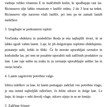
vsebuje veliko vitamina E in maščobnih kislin, ki spodbujajo rast las.
Ricinusovo olje lahko vmasirate v lasišče redno, 2 do 3 krat na teden.
Ricinusovo olje naravno vlaži lasišče, pri tem pa ne zamaši lasnih
mešičkov.
3. Izogibajte se prekomerni toploti
Vročinska obdelava in posledično škoda je ena najhujših stvari, ki se
lahko zgodi vašim lasem. Laje, ki jih dolgotrajno toplotno obdelujemo,
postanejo suhi, krhki in šibki. Če že morate uporabljati ravnalce in
kodralnike las, pri tem ne pozabite uporabiti tudi zaščitnih produktov za
lase. Lase raje sušite na zraku in za ravnanje uporabljajte sušilec las in
ravno krtačo.
4. Lasem zagotovite potrebno valgo
Izbira izdelkov za lase, ki lasem pomagajo zadržati vso potrebno vlago,
je ena izmed najboljših odločitev, če želite zdrave in dolge lase. Le
lasje, ki imajo v sebi dovolj vlage, zdravo sijejo in se ne lomijo.
5. Zaščitne frizure