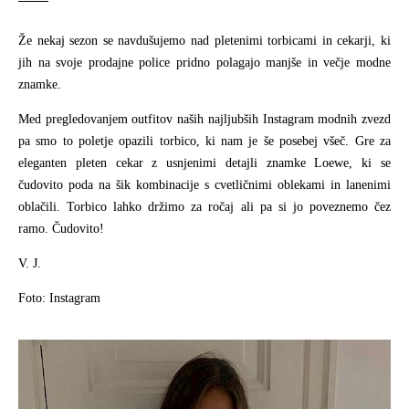
Že nekaj sezon se navdušujemo nad pletenimi torbicami in cekarji, ki
jih na svoje prodajne police pridno polagajo manjše in večje modne
znamke.
Med pregledovanjem outfitov naših najljubših Instagram modnih zvezd
pa smo to poletje opazili torbico, ki nam je še posebej všeč. Gre za
eleganten pleten cekar z usnjenimi detajli znamke Loewe, ki se
čudovito poda na šik kombinacije s cvetličnimi oblekami in lanenimi
oblačili. Torbico lahko držimo za ročaj ali pa si jo poveznemo čez
ramo. Čudovito!
V. J.
Foto: Instagram