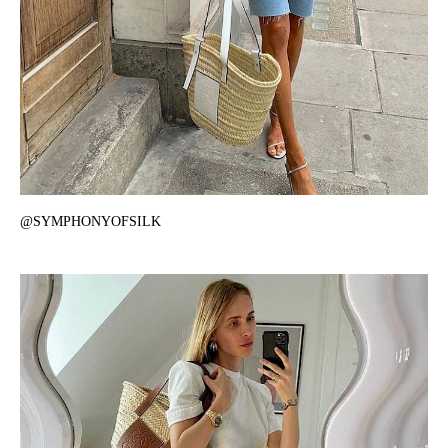
@SYMPHONYOFSILK