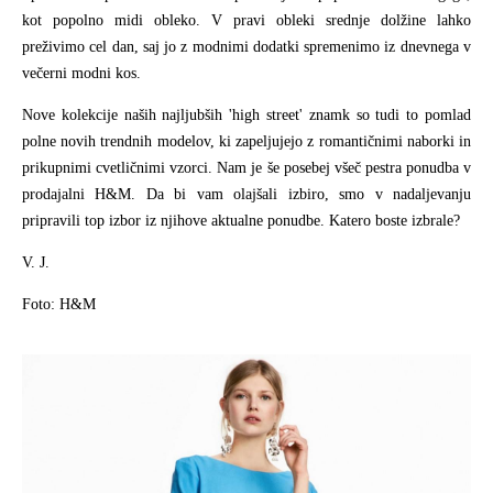
kot popolno midi obleko. V pravi obleki srednje dolžine lahko
preživimo cel dan, saj jo z modnimi dodatki spremenimo iz dnevnega v
večerni modni kos.
Nove kolekcije naših najljubših 'high street' znamk so tudi to pomlad
polne novih trendnih modelov, ki zapeljujejo z romantičnimi naborki in
prikupnimi cvetličnimi vzorci. Nam je še posebej všeč pestra ponudba v
prodajalni H&M. Da bi vam olajšali izbiro, smo v nadaljevanju
pripravili top izbor iz njihove aktualne ponudbe. Katero boste izbrale?
V. J.
Foto: H&M