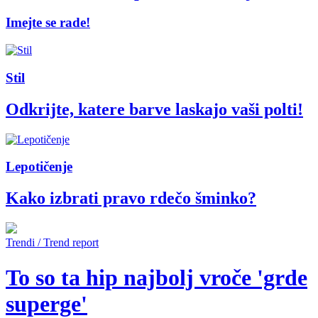
Imejte se rade!
Stil
Odkrijte, katere barve laskajo vaši polti!
Lepotičenje
Kako izbrati pravo rdečo šminko?
Trendi / Trend report
To so ta hip najbolj vroče 'grde
superge'