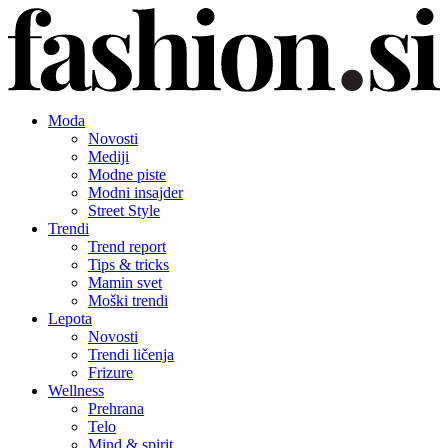
Moda
Novosti
Mediji
Modne piste
Modni insajder
Street Style
Trendi
Trend report
Tips & tricks
Mamin svet
Moški trendi
Lepota
Novosti
Trendi ličenja
Frizure
Wellness
Prehrana
Telo
Mind & spirit