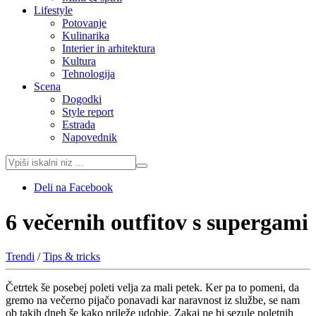
Lifestyle
Potovanje
Kulinarika
Interier in arhitektura
Kultura
Tehnologija
Scena
Dogodki
Style report
Estrada
Napovednik
Deli na Facebook
6 večernih outfitov s supergami
Trendi
/
Tips & tricks
Četrtek še posebej poleti velja za mali petek. Ker pa to pomeni, da
gremo na večerno pijačo ponavadi kar naravnost iz službe, se nam
ob takih dneh še kako prileže udobje. Zakaj ne bi sezule poletnih