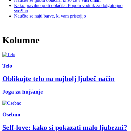
Naučite se ljubiti oblačila, ki so že v vaši omari
Kako pravilno prati oblačila: Popoln vodnik za dolgotrajno
svežino
Naučite se najti barve, ki vam pristojijo
Kolumne
Telo
Oblikujte telo na najbolj ljubeč način
Joga za hujšanje
Osebno
Self-love: kako si pokazati malo ljubezni?