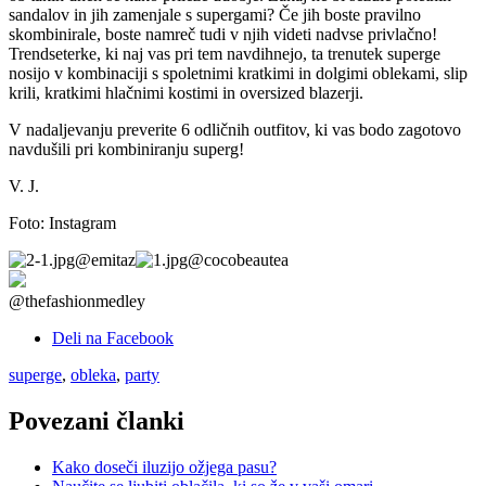
sandalov in jih zamenjale s supergami? Če jih boste pravilno
skombinirale, boste namreč tudi v njih videti nadvse privlačno!
Trendseterke, ki naj vas pri tem navdihnejo, ta trenutek superge
nosijo v kombinaciji s spoletnimi kratkimi in dolgimi oblekami, slip
krili, kratkimi hlačnimi kostimi in oversized blazerji.
V nadaljevanju preverite 6 odličnih outfitov, ki vas bodo zagotovo
navdušili pri kombiniranju superg!
V. J.
Foto: Instagram
@emitaz
@cocobeautea
@thefashionmedley
Deli na Facebook
superge
,
obleka
,
party
Povezani članki
Kako doseči iluzijo ožjega pasu?