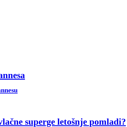
Cannesa
Cannesu
rivlačne superge letošnje pomladi?