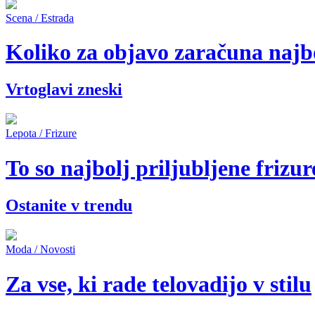
Scena / Estrada
Koliko za objavo zaračuna najb
Vrtoglavi zneski
Lepota / Frizure
To so najbolj priljubljene frizur
Ostanite v trendu
Moda / Novosti
Za vse, ki rade telovadijo v stilu