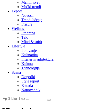
Mamin svet
Moški trendi
Lepota
Novosti
Trendi ličenja
Frizure
Wellness
Prehrana
Telo
Mind & spirit
Lifestyle
Potovanje
Kulinarika
Interier in arhitektura
Kultura
Tehnologija
Scena
Dogodki
Style report
Estrada
Napovednik