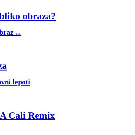
obliko obraza?
braz ...
za
avni lepoti
A Cali Remix