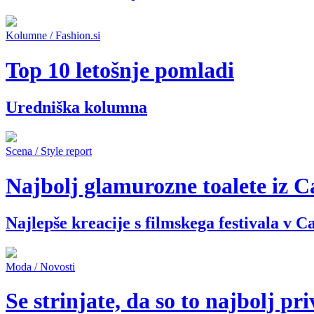
Kolumne
/
Fashion.si
Top 10 letošnje pomladi
Uredniška kolumna
Scena / Style report
Najbolj glamurozne toalete iz 
Najlepše kreacije s filmskega festivala v 
Moda / Novosti
Se strinjate, da so to najbolj p