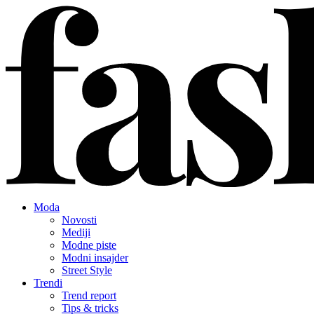
Moda
Novosti
Mediji
Modne piste
Modni insajder
Street Style
Trendi
Trend report
Tips & tricks