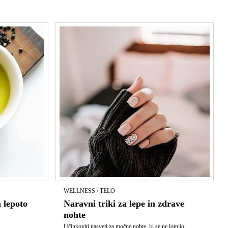
WELLNESS / TELO
 lepoto
Naravni triki za lepe in zdrave
nohte
Učinkoviti nasveti za močne nohte, ki se ne lomijo