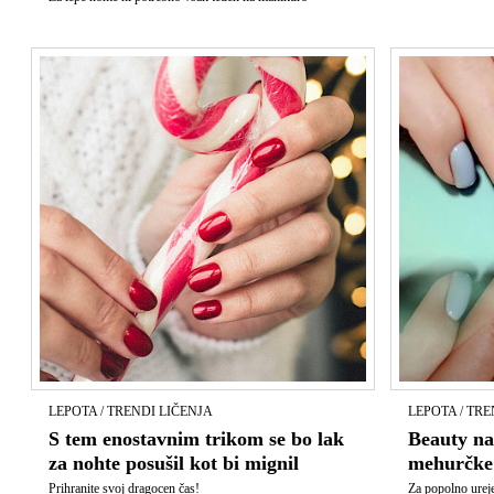
LEPOTA / TRENDI LIČENJA
LEPOTA / TRE
S tem enostavnim trikom se bo lak
Beauty na
za nohte posušil kot bi mignil
mehurčke 
Prihranite svoj dragocen čas!
Za popolno urej