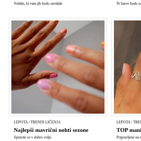
Nohtki, ki vam jih bodo zavidale
Te barve bodo za
LEPOTA / TRENDI LIČENJA
LEPOTA / TRE
Najlepši mavrični nohti sezone
TOP manik
Spravite se v dobro voljo
Pripravljene na