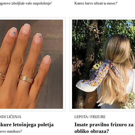
gotovo izboljšale vaše razpoloženje!
Katero barvo izbrati ta mesec?
NDI LIČENJA
LEPOTA / FRIZURE
ure letošnjega poletja
Imate pravilno frizuro za
obliko obraza?
 novo manikuro?