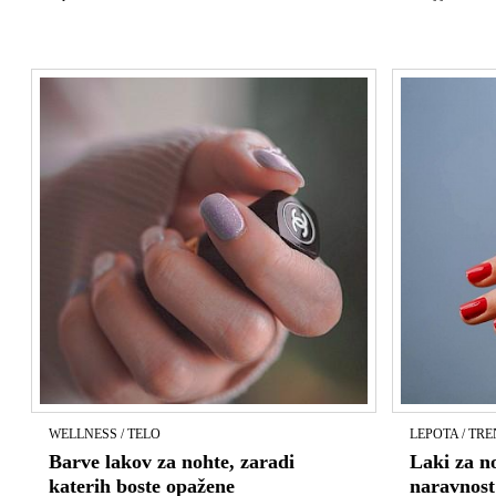
WELLNESS / TELO
LEPOTA / TRE
Barve lakov za nohte, zaradi
Laki za no
katerih boste opažene
naravnost