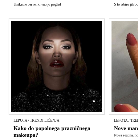
Unikatne barve, ki vabijo pogled
S to izbiro jih b
LEPOTA / TRENDI LIČENJA
LEPOTA / TRE
Kako do popolnega prazničnega
Nove mani
makeupa?
Nova sezona, no