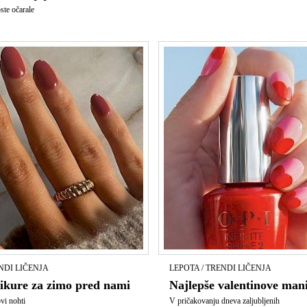
oste očarale
NDI LIČENJA
LEPOTA / TRENDI LIČENJA
kure za zimo pred nami
Najlepše valentinove man
vi nohti
V pričakovanju dneva zaljubljenih