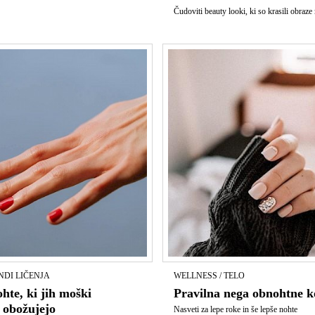
Čudoviti beauty looki, ki so krasili obraz
NDI LIČENJA
WELLNESS / TELO
hte, ki jih moški
Pravilna nega obnohtne k
 obožujejo
Nasveti za lepe roke in še lepše nohte