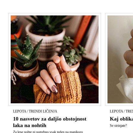
LEPOTA / TRENDI LIČENJA
LEPOTA / TRE
10 nasvetov za daljšo obstojnost
Kaj oblik
laka na nohtih
Se strinjate?
Za lepe nohte ni potrebno vsak teden na manikuro