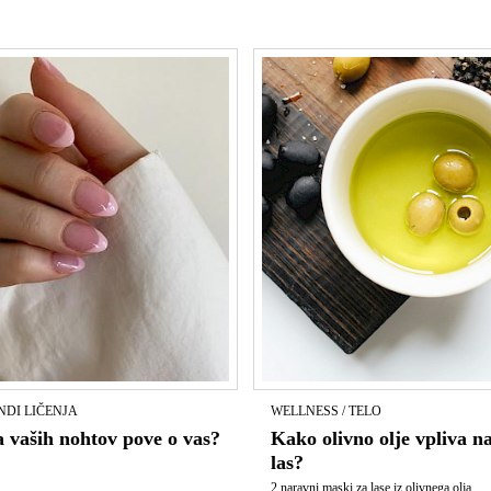
NDI LIČENJA
WELLNESS / TELO
a vaših nohtov pove o vas?
Kako olivno olje vpliva na
las?
2 naravni maski za lase iz olivnega olja