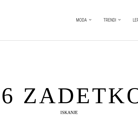
MODA
TRENDI
LE
46 ZADETK
ISKANJE