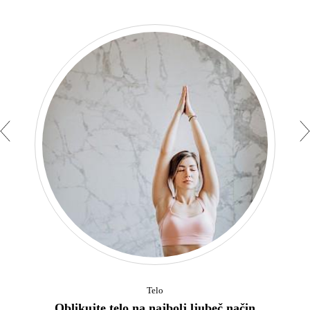
Telo
Oblikujte telo na najbolj ljubeč način