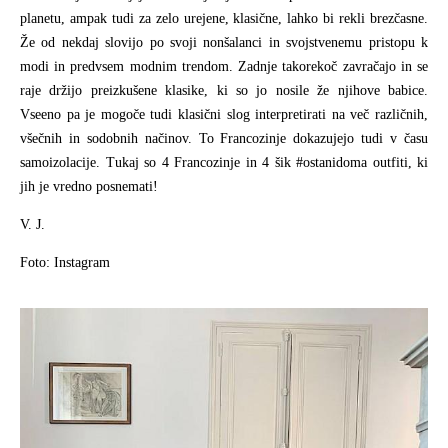
planetu, ampak tudi za zelo urejene, klasične, lahko bi rekli brezčasne.
Že od nekdaj slovijo po svoji nonšalanci in svojstvenemu pristopu k
modi in predvsem modnim trendom. Zadnje takorekoč zavračajo in se
raje držijo preizkušene klasike, ki so jo nosile že njihove babice.
Vseeno pa je mogoče tudi klasični slog interpretirati na več različnih,
všečnih in sodobnih načinov. To Francozinje dokazujejo tudi v času
samoizolacije. Tukaj so 4 Francozinje in 4 šik #ostanidoma outfiti, ki
jih je vredno posnemati!
V. J.
Foto: Instagram