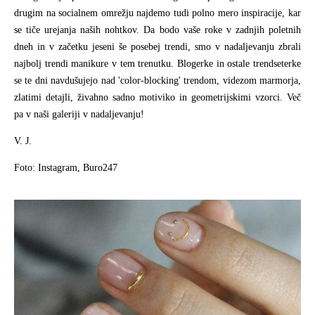
drugim na socialnem omrežju najdemo tudi polno mero inspiracije, kar
se tiče urejanja naših nohtkov. Da bodo vaše roke v zadnjih poletnih
dneh in v začetku jeseni še posebej trendi, smo v nadaljevanju zbrali
najbolj trendi manikure v tem trenutku. Blogerke in ostale trendseterke
se te dni navdušujejo nad 'color-blocking' trendom, videzom marmorja,
zlatimi detajli, živahno sadno motiviko in geometrijskimi vzorci. Več
pa v naši galeriji v nadaljevanju!
V. J.
Foto: Instagram, Buro247