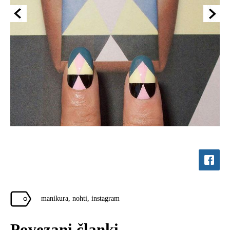
manikura
,
nohti
,
instagram
Povezani članki