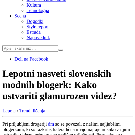
Kultura
Tehnologija
Scena
Dogodki
Style report
Estrada
Napovednik
Deli na Facebook
Lepotni nasveti slovenskih
modnih blogerk: Kako
ustvariti glamurozen videz?
Lepota
/
Trendi ličenja
Pri priljubljeni drogeriji
dm
so se povezali z našimi najljubšimi
blogerkami, ki so razkrile, katera ličila imajo najraje in kako z njimi
ustvarijo videze, primerne za različne priložnosti. Prav tako so v