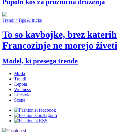
Popoln kos za praznična druženja
Trendi / Tips & tricks
To so kavbojke, brez katerih
Francozinje ne morejo živeti
Model, ki presega trende
Moda
Trendi
Lepota
Wellness
Lifestyle
Scena