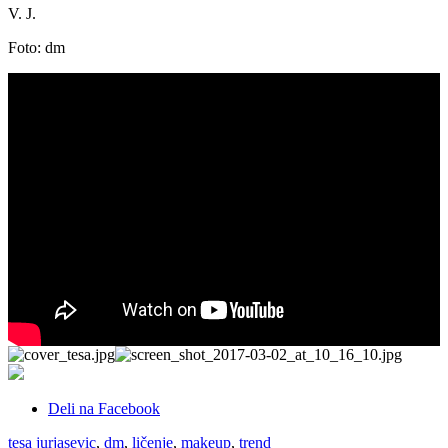
V. J.
Foto: dm
Deli na Facebook
tesa jurjasevic
,
dm
,
ličenje
,
makeup
,
trend