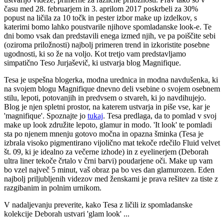
času med 28. februarjem in 3. aprilom 2017 poskrbeli za 30%
popust na ličila za 10 točk in pester izbor make up izdelkov, s
katerimi bomo lahko poustvarile njihove spomladanske look-e. Te
dni bomo vsak dan predstavili enega izmed njih, ve pa poiščite sebi
(oziroma priložnosti) najbolj primeren trend in izkoristite posebne
ugodnosti, ki so že na voljo. Kot tretjo vam predstavljamo
simpatično Teso Jurjaševič, ki ustvarja blog Magnifique.
Tesa je uspešna blogerka, modna urednica in modna navdušenka, ki
na svojem blogu Magnifique dnevno deli vsebine o svojem osebnem
stilu, lepoti, potovanjih in predvsem o stvareh, ki jo navdihujejo.
Blog je njen spletni prostor, na katerem ustvarja in piše vse, kar je
'magnifique'. Spoznajte jo
tukaj
. Tesa predlaga, da to pomlad v svoj
make up look združite lepoto, glamur in modo. 'It look' te pomladi
sta po njenem mnenju gotovo močna in opazna šminka (Tesa je
izbrala visoko pigmentirano vijolično mat tekoče rdečilo Fluid velvet
št. 09, ki je idealno za večerne izhode) in z eyelinerjem (Deborah
ultra liner tekoče črtalo v črni barvi) poudarjene oči. Make up vam
bo vzel največ 5 minut, vaš obraz pa bo ves dan glamurozen. Eden
najbolj priljubljenih videzov med ženskami je prava rešitev za tiste z
razgibanim in polnim urnikom.
V nadaljevanju preverite, kako Tesa z ličili iz spomladanske
kolekcije Deborah ustvari 'glam look' ...