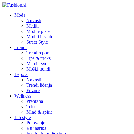
Moda
Novosti
Mediji
Modne piste
Modni insajder
Street Style
Trendi
Trend report
Tips & tricks
Mamin svet
Moški trendi
Lepota
Novosti
Trendi ličenja
Frizure
Wellness
Prehrana
Telo
Mind & spirit
Lifestyle
Potovanje
Kulinarika
Interier in arhitektura