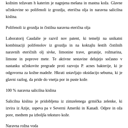
kožnim težavam h katerim je nagnjena mešana in mastna koža. Glavne
učinkovine so polifenoli iz grozdja, eterična olja in naravna salicilna
kislina.
Polifenoli iz grozdja in čistilna naravna eterična olja
Laboratorij Caudalie je razvil nov patent, ki temelji na unikatni
kombinaciji polifenolov iz grozdja in na koktajlu šestih čistilnih
naravnih eteričnih olj sivke, limonine trave, geranije, rožmarina,
limone in poprove mete. Te aktivne sestavine delujejo sočasno v
nastanku učinkovite pregrade proti razvoju P. acnes bakterije, ki je
odgovorna za kožne madeže. Hkrati ustavljajo oksidacijo sebuma, ki je
glavni razlog, da pride do vnetja por in puste kože.
100 % naravna salicilna kislina
Salicilna kislina je pridobljena iz zimzelenega grmička zelenke, ki
izvira iz Azije, uspeva pa v Severni Ameriki in Kanadi. Odpre in oža
pore, medtem pa izboljša teksturo kože.
Naravna rožna voda