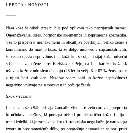
LEPOTA
/
NOVOSTI
Naša koža še nikoli prej ni bila pod vplivom tako neprijaznih razmer.
Onesnaževanje, stres, hormonske spremembe in neprimerna kozmetika.
Vse to prispeva k neenakomerni in občutljivi povrhnjici. Veliko žensk s
kombinirano do mastno kožo, ki že dolgo niso več v najstniških letih,
še vedno opaža nepravilnosti na koži, kot so oljnati sijaj kože, odvečni
sebum ter zamašene pore. Raziskave kažejo, da ima kar 70 % žensk
težave s kožo v odraslem obdobju (25 let in več). Kar 87 % žensk pa se
z njimi bori vsak dan. Nezdrav videz polti in kožne nepravilnosti
negativno vplivajo na samozavest in počutje žensk.
Skok v svežino
Letos na naše tržišče prihaja Caudalie Vinopure, zelo naravna, preprosta
in učinkovita rešitev, ki pomaga očistiti problematično kožo. Linija s
tremi izdelki, ki je zasnovana kot tri-stopenjska nega kože, je naravnega
izvora in brez sintetičnih dišav, ter preprečuje nastanek in se bori proti